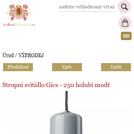
BydleniBohemian.cz
Úvod
/
VÝPRODEJ
Předchozí
Zpět
Další
Stropní svítidlo Gics - 250 holubí modř