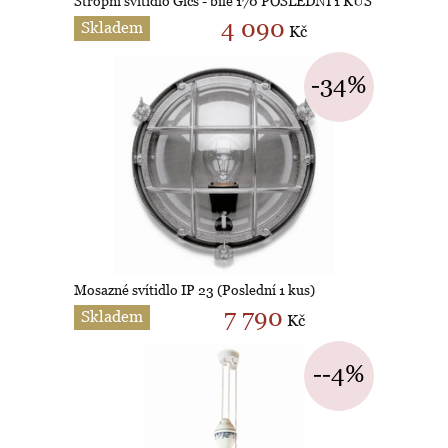
Stropní svítidlo Gics - bílé 170 POSLEDNÍ 1 KUS
4 090
Skladem
Kč
-34%
Mosazné svítidlo IP 23 (Poslední 1 kus)
7 790
Skladem
Kč
--4%