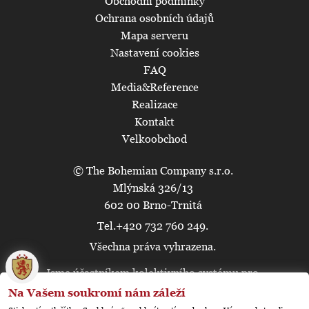
Obchodní podmínky
Ochrana osobních údajů
Mapa serveru
Nastavení cookies
FAQ
Media&Reference
Realizace
Kontakt
Velkoobchod
© The Bohemian Company s.r.o.
Mlýnská 326/13
602 00 Brno-Trnitá
Tel.+420 732 760 249.
Všechna práva vyhrazena.
🍪
Jsme účastníkem kolektivního systému pro
nakládání s elektroodpady.
Na Vašem soukromí nám záleží