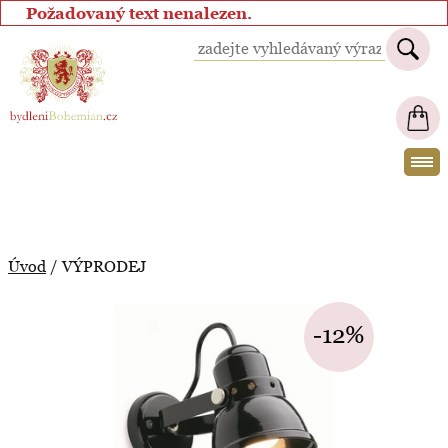
Požadovaný text nenalezen.
BydleniBohemian.cz
Úvod
/
VÝPRODEJ
-12%