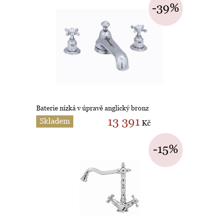
-39%
Baterie nízká v úpravě anglický bronz
13 391
Skladem
Kč
-15%