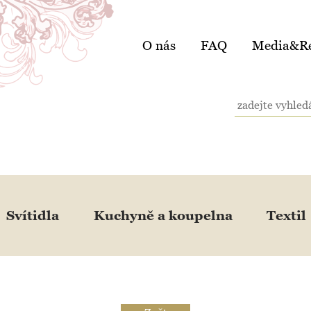
O nás
FAQ
Media&Re
Svítidla
Kuchyně a koupelna
Textil