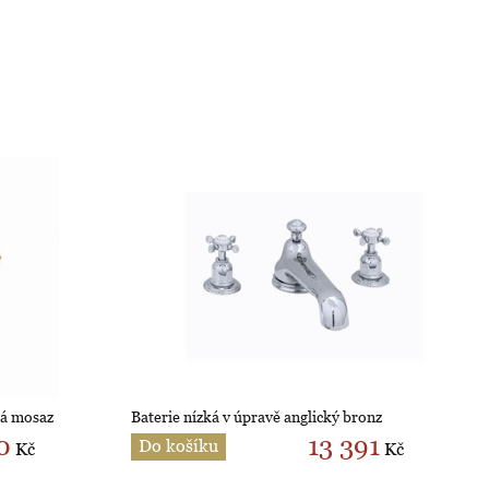
ná mosaz
Baterie nízká v úpravě anglický bronz
0
13 391
Do košíku
Kč
Kč