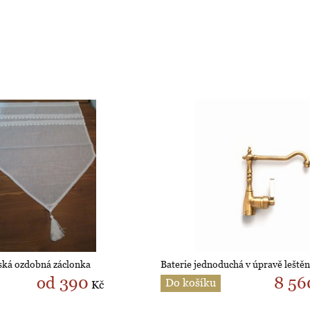
zská ozdobná záclonka
Baterie jednoduchá v úpravě leště
od 390
8 56
Do košíku
Kč