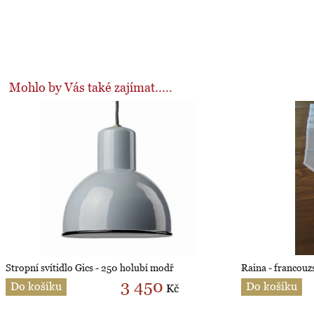
Mohlo by Vás také zajímat.....
Stropní svítidlo Gics - 250 holubí modř
Raina - francou
3 450
Do košíku
Do košíku
Kč