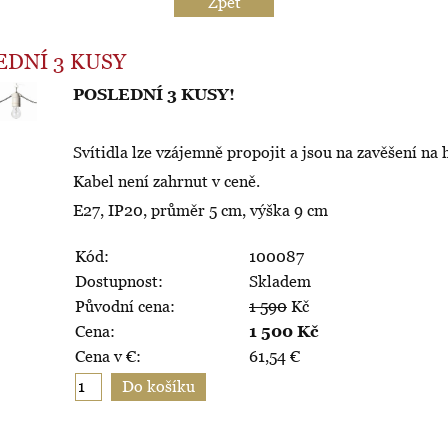
Zpět
SLEDNÍ 3 KUSY
POSLEDNÍ 3 KUSY!
Svítidla lze vzájemně propojit a jsou na zavěšení na 
Kabel není zahrnut v ceně.
E27, IP20, průměr 5 cm, výška 9 cm
Kód:
100087
Dostupnost:
Skladem
Původní cena:
1 590
Kč
Cena:
1 500
Kč
Cena v €:
61,54
€