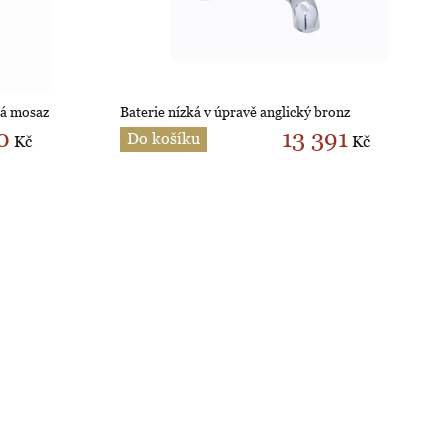
ná mosaz
Baterie nízká v úpravě anglický bronz
0
13 391
Do košíku
Kč
Kč