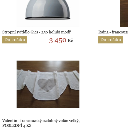
Stropní svítidlo Gics - 250 holubí modř
Raina - francou
3 450
Do košíku
Do košíku
Kč
Valentin - francouzský ozdobný volán velký,
POSLEDNÍ 4 KS