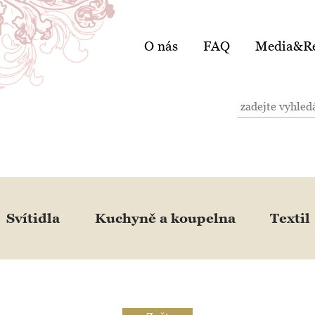
O nás
FAQ
Media&Re
Svítidla
Kuchyně a koupelna
Textil