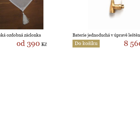
zská ozdobná záclonka
Baterie jednoduchá v úpravě leště
od 390
8 56
Do košíku
Kč