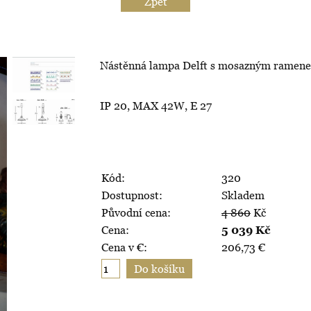
Zpět
Nástěnná lampa Delft s mosazným ramenem 
IP 20, MAX 42W, E 27
Kód:
320
Dostupnost:
Skladem
Původní cena:
4 860
Kč
Cena:
5 039
Kč
Cena v €:
206,73
€