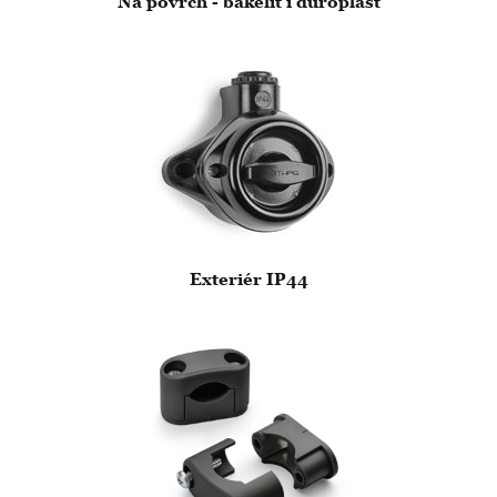
Na povrch - bakelit i duroplast
Exteriér IP44