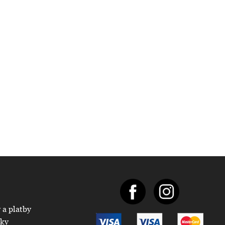
 a platby
nky