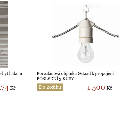
 úchyt hákem
Porcelánová objímka Gstaad k propojení
POSLEDNÍ 3 KUSY
174
1 500
Do košíku
Kč
Kč