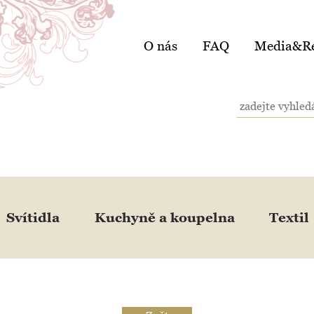
O nás
FAQ
Media&Re
Svítidla
Kuchyně a koupelna
Textil