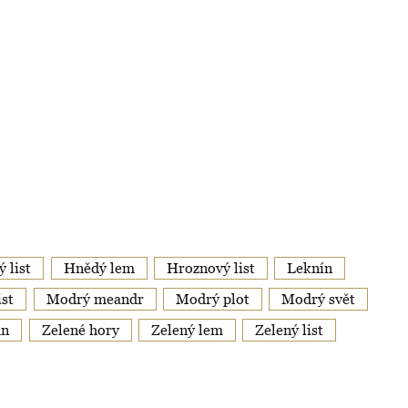
 list
Hnědý lem
Hroznový list
Leknín
ist
Modrý meandr
Modrý plot
Modrý svět
án
Zelené hory
Zelený lem
Zelený list