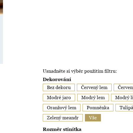
Usnadněte si výběr použitím filtru:
Dekorování
Bez dekoru
Červený lem
Červený
Modré jaro
Modrý lem
Modrý l
Oranžový lem
Pomněnka
Tulip
Zelený meandr
Vše
Rozměr stínítka