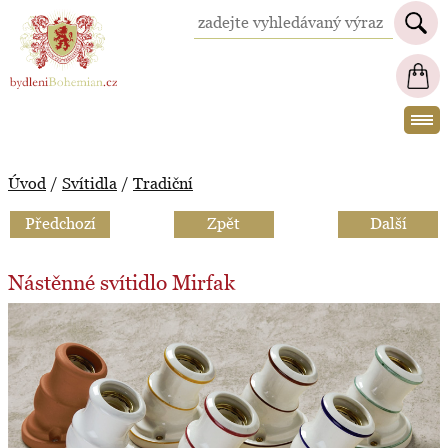
BydleniBohemian.cz
Úvod
/
Svítidla
/
Tradiční
Předchozí
Zpět
Další
Nástěnné svítidlo Mirfak