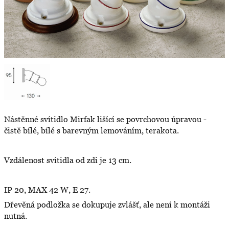
Nástěnné svítidlo Mirfak lišící se povrchovou úpravou -
čistě bílé, bílé s barevným lemováním, terakota.
Vzdálenost svítidla od zdi je 13 cm.
IP 20, MAX 42 W, E 27.
Dřevěná podložka se dokupuje zvlášť, ale není k montáži
nutná.