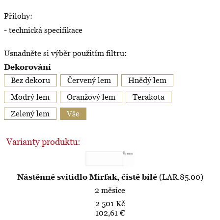
Přílohy:
- technická specifikace
Usnadněte si výběr použitím filtru:
Dekorování
Bez dekoru
Červený lem
Hnědý lem
Modrý lem
Oranžový lem
Terakota
Zelený lem
Vše
Varianty produktu:
Nástěnné svítidlo Mirfak, čistě bílé
(LAR.85.00)
2 měsíce
2 501 Kč
102,61 €