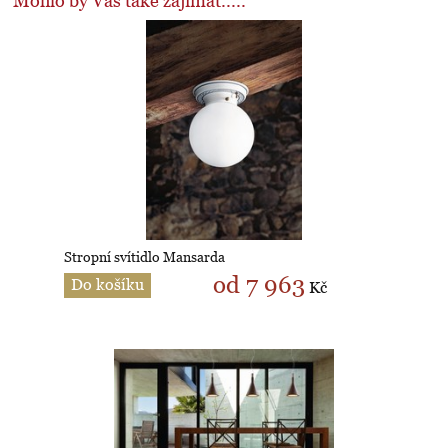
Mohlo by Vás také zajímat.....
Stropní svítidlo Mansarda
od 7 963
Do košíku
Kč