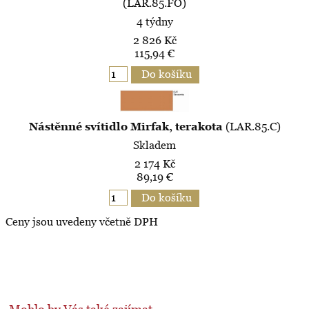
(LAR.85.FO)
4 týdny
2 826 Kč
115,94 €
Nástěnné svítidlo Mirfak, terakota
(LAR.85.C)
Skladem
2 174 Kč
89,19 €
Ceny jsou uvedeny včetně DPH