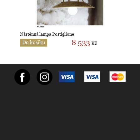
Nástěnná lampa Postiglione
8 533
Do košíku
Kč