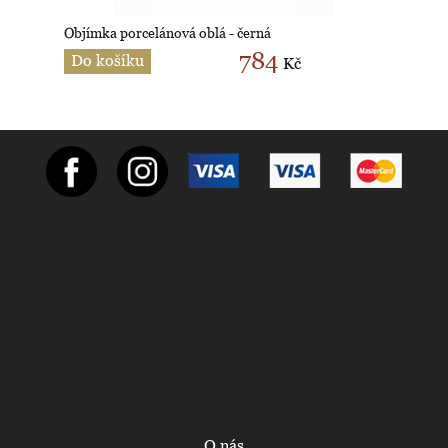
Objímka porcelánová oblá - černá
784
Do košíku
Kč
O nás