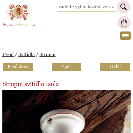
BydleniBohemian.cz
Úvod
/
Svítidla
/
Stropní
Předchozí
Zpět
Další
Stropní svítidlo Isola