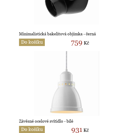
Minimalistická bakelitová objímka - černá
759
Do košíku
Kč
Závěsné ocelové svítidlo - bílé
931
Do košíku
Kč