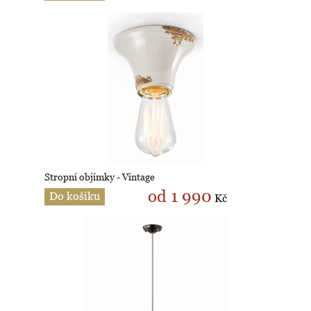
Stropní objímky - Vintage
od 1 990
Do košíku
Kč