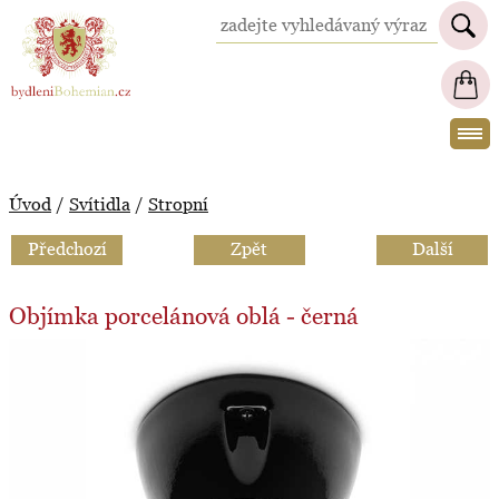
BydleniBohemian.cz
Úvod
/
Svítidla
/
Stropní
Předchozí
Zpět
Další
Objímka porcelánová oblá - černá