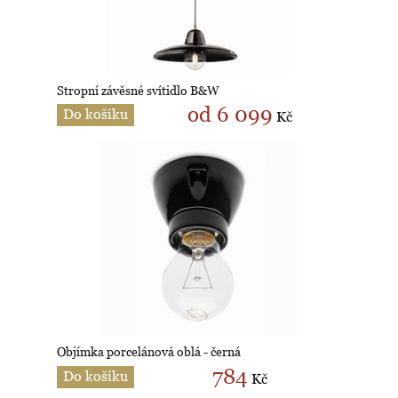
Stropní závěsné svítidlo B&W
od 6 099
Do košíku
Kč
Objímka porcelánová oblá - černá
784
Do košíku
Kč