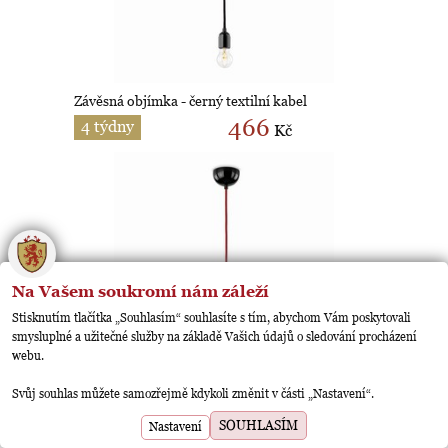
Závěsná objímka - černý textilní kabel
466
4 týdny
Kč
🍪
Na Vašem soukromí nám záleží
Stisknutím tlačítka „Souhlasím“ souhlasíte s tím, abychom Vám poskytovali
smysluplné a užitečné služby na základě Vašich údajů o sledování procházení
webu.
Závěsná objímka - červený textilní kabel
Svůj souhlas můžete samozřejmě kdykoli změnit v části „Nastavení“.
POSLEDNÍ 1 KUS
SOUHLASÍM
764
Nastavení
Skladem
Kč