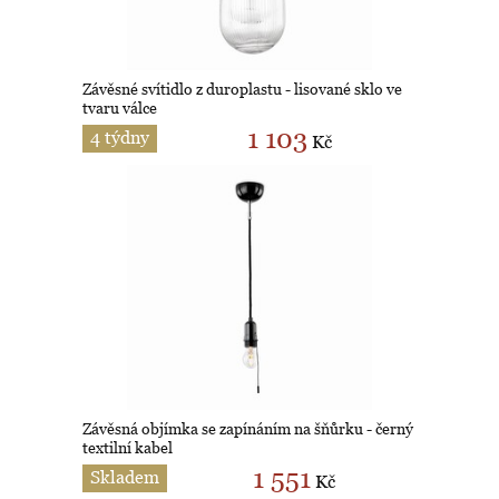
Závěsné svítidlo z duroplastu - lisované sklo ve
tvaru válce
1 103
4 týdny
Kč
Závěsná objímka se zapínáním na šňůrku - černý
textilní kabel
1 551
Skladem
Kč