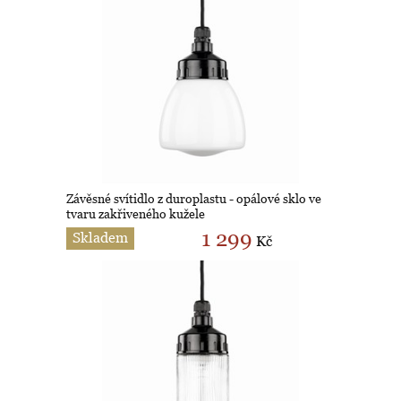
Závěsné svítidlo z duroplastu - opálové sklo ve
tvaru zakřiveného kužele
1 299
Skladem
Kč