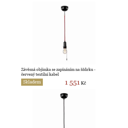
Závěsná objímka se zapínáním na šňůrku -
červený textilní kabel
1 551
Skladem
Kč