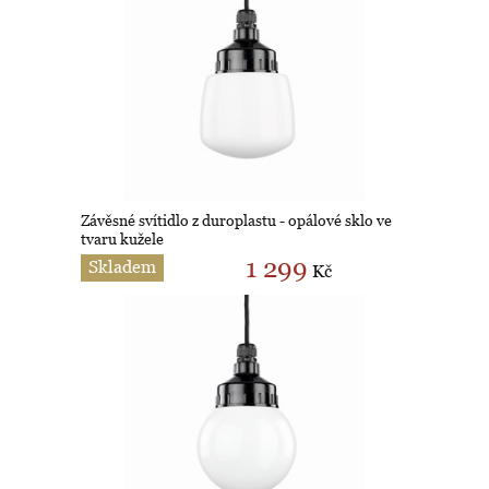
Závěsné svítidlo z duroplastu - opálové sklo ve
tvaru kužele
1 299
Skladem
Kč