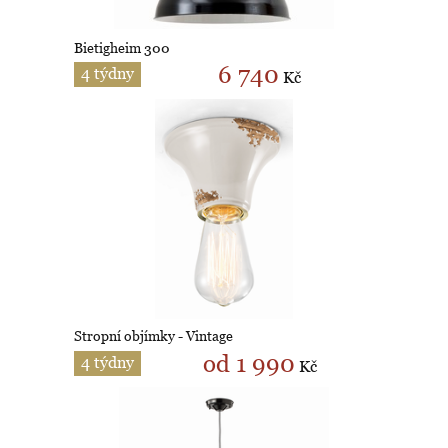
Bietigheim 300
6 740
4 týdny
Kč
Stropní objímky - Vintage
od 1 990
4 týdny
Kč