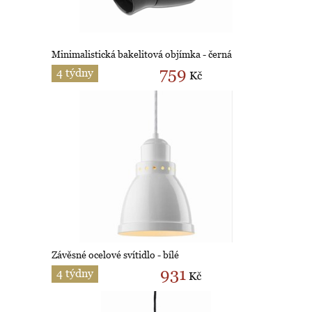
Minimalistická bakelitová objímka - černá
759
4 týdny
Kč
Závěsné ocelové svítidlo - bílé
931
4 týdny
Kč