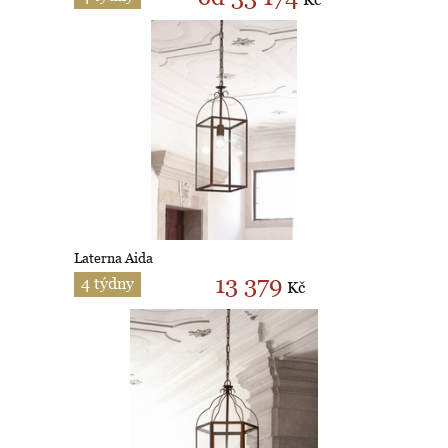
Laterna Aida
13 379
4 týdny
Kč