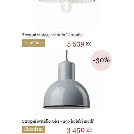
Stropní vintage svítidlo L´Aquila
5 539
2 měsíce
Kč
-30%
Stropní svítidlo Gics - 250 holubí modř
3 450
Skladem
Kč