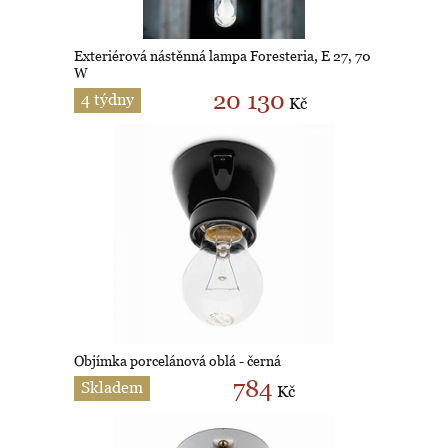
Exteriérová nástěnná lampa Foresteria, E 27, 70
W
20 130
4 týdny
Kč
Objímka porcelánová oblá - černá
784
Skladem
Kč