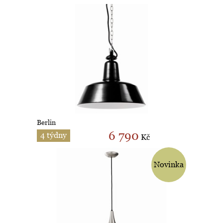
Berlin
6 790
4 týdny
Kč
Novinka