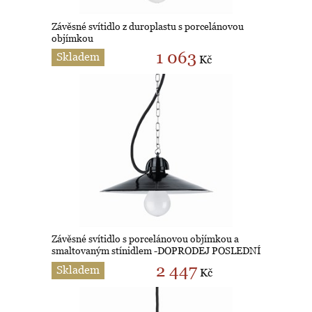
Závěsné svítidlo z duroplastu s porcelánovou
objímkou
1 063
Skladem
Kč
Závěsné svítidlo s porcelánovou objímkou a
smaltovaným stínidlem -DOPRODEJ POSLEDNÍ
4 KUSY
2 447
Skladem
Kč