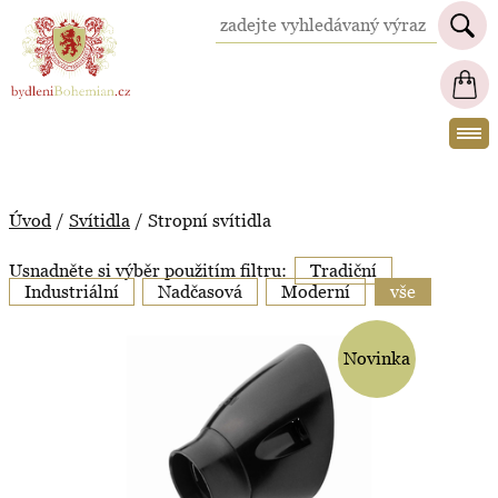
BydleniBohemian.cz
Úvod
/
Svítidla
/
Stropní svítidla
Usnadněte si výběr použitím filtru:
Tradiční
Industriální
Nadčasová
Moderní
vše
Novinka