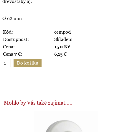
dřevostaby aj.
Ø 62 mm
Kód:
cempod
Dostupnost:
Skladem
Cena:
150
Kč
Cena v €:
6,15
€
Mohlo by Vás také zajímat.....