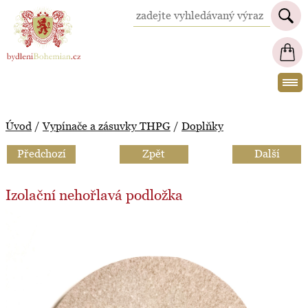
BydleniBohemian.cz
Úvod
/
Vypínače a zásuvky THPG
/
Doplňky
Předchozí
Zpět
Další
Izolační nehořlavá podložka