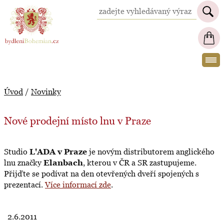
BydleniBohemian.cz
Úvod
/
Novinky
Nové prodejní místo lnu v Praze
Studio
L'ADA v Praze
je novým distributorem anglického
lnu značky
Elanbach
, kterou v ČR a SR zastupujeme.
Přijďte se podívat na den otevřených dveří spojených s
prezentací.
Více informací zde
.
2.6.2011