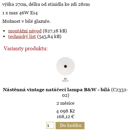
výška 27cm, délka od stínidla ke zdi 28cm
1 x max 46W E14
Možnost v bílé glazuře.
montážní návod
(827,18 kB)
technický list
(545,84 kB)
Varianty produktu:
Nástěnná vintage natáčecí lampa B&W - bílá
(C2332-
02)
2 měsíce
4 098 Kč
168,12 €