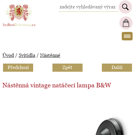
BydleniBohemian.cz
Úvod
/
Svítidla
/
Nástěnné
Předchozí
Zpět
Další
Nástěnná vintage natáčecí lampa B&W