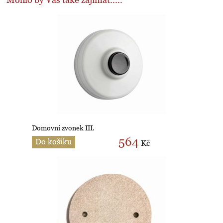
Mohlo by Vás také zajímat.....
Domovní zvonek III.
564
Do košíku
Kč