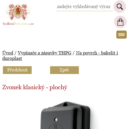
BydleniBohemian.cz
Úvod
/
Vypínače a zásuvky THPG
/
Na povrch - bakelit i
duroplast
Předchozí
Zpět
Zvonek klasický - plochý