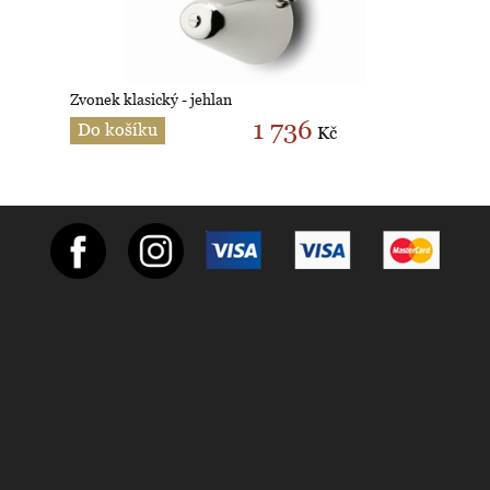
Zvonek klasický - jehlan
1 736
Do košíku
Kč