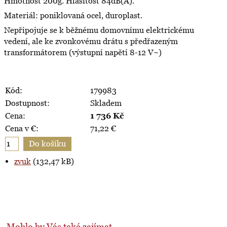
Hmotnost 200g. Hlasitost 84dB(A).
Materiál: poniklovaná ocel, duroplast.
Nepřipojuje se k běžnému domovnímu elektrickému
vedení, ale ke zvonkovému drátu s předřazeným
transformátorem (výstupní napětí 8-12 V~)
Kód:
179983
Dostupnost:
Skladem
Cena:
1 736
Kč
Cena v €:
71,22
€
zvuk
(132,47 kB)