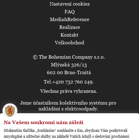
Nastavení cookies
FAQ
Media&Reference
Realizace
Kontakt
Velkoobchod
© The Bohemian Company s.r.o.
Mlýnská 326/13
602 00 Brno-Trnitá
Tel.+420 732 760 249.
Všechna práva vyhrazena.
Jsme účastníkem kolektivního systému pro
🍪
nakládání s elektroodpady.
Na Vašem soukromí nám záleží
Stisknutím tlačítka „Souhlasím“ souhlasíte s tím, abychom Vám poskytovali
smysluplné a užitečné služby na základě Vašich údajů o sledování procházení