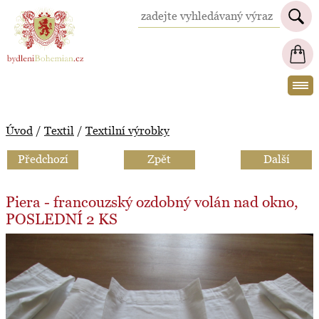
BydleniBohemian.cz
Úvod
/
Textil
/
Textilní výrobky
Předchozí
Zpět
Další
Piera - francouzský ozdobný volán nad okno,
POSLEDNÍ 2 KS