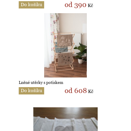
od 390
Do košíku
Kč
Lněné utěrky s potiskem
od 608
Do košíku
Kč