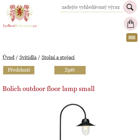
BydleniBohemian.cz
Úvod
/
Svítidla
/
Stolní a stojací
Předchozí
Zpět
Bolich outdoor floor lamp small