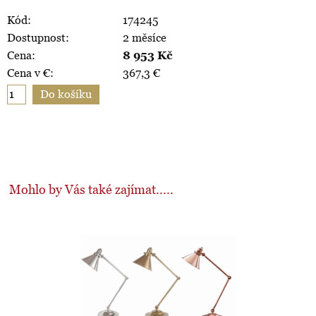
Kód:
174245
Dostupnost:
2 měsíce
Cena:
8 953
Kč
Cena v €:
367,3
€
Mohlo by Vás také zajímat.....