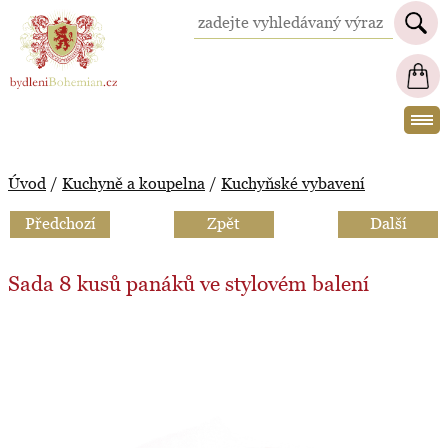
BydleniBohemian.cz
Úvod
/
Kuchyně a koupelna
/
Kuchyňské vybavení
Předchozí
Zpět
Další
Sada 8 kusů panáků ve stylovém balení