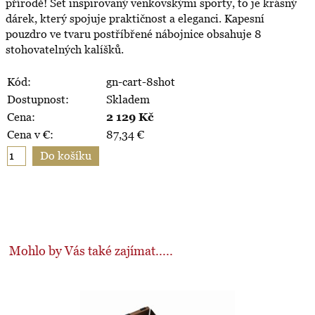
přírodě! Set inspirovaný venkovskými sporty, to je krásný
dárek, který spojuje praktičnost a eleganci. Kapesní
pouzdro ve tvaru postříbřené nábojnice obsahuje 8
stohovatelných kalíšků.
Kód:
gn-cart-8shot
Dostupnost:
Skladem
Cena:
2 129
Kč
Cena v €:
87,34
€
Mohlo by Vás také zajímat.....