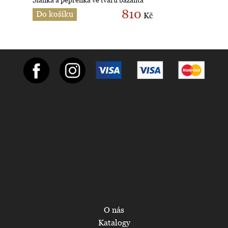
Slánka a pepřenka ve tvaru bažanta
810
Do košíku
Kč
O nás
Katalogy