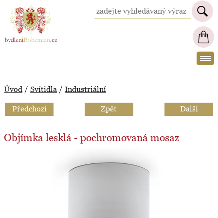
BydleniBohemian.cz
Úvod
/
Svítidla
/
Industriální
Předchozí
Zpět
Další
Objímka lesklá - pochromovaná mosaz