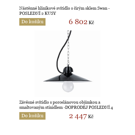
Nástěnné hliníkové svítidlo s čirým sklem Swan -
POSLEDNÍ 2 KUSY
6 802
Do košíku
Kč
Závěsné svítidlo s porcelánovou objímkou a
smaltovaným stínidlem -DOPRODEJ POSLEDNÍ 4
KUSY
2 447
Do košíku
Kč