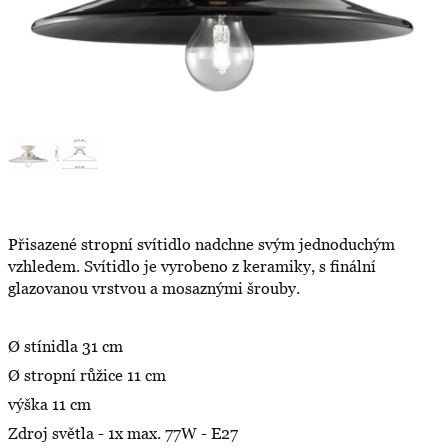
Přisazené stropní svítidlo nadchne svým jednoduchým
vzhledem. Svítidlo je vyrobeno z keramiky, s finální
glazovanou vrstvou a mosaznými šrouby.
Ø stínidla 31 cm
Ø stropní růžice 11 cm
výška 11 cm
Zdroj světla - 1x max. 77W - E27