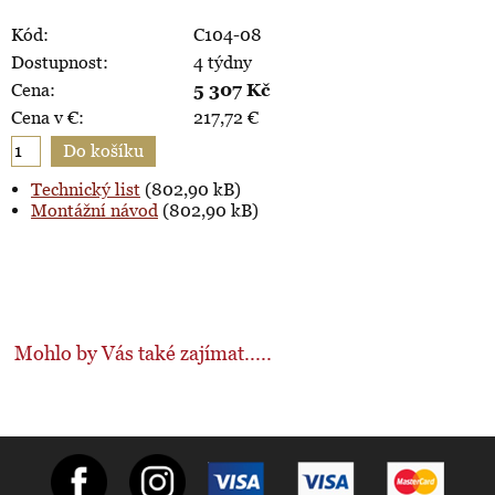
Kód:
C104-08
Dostupnost:
4 týdny
Cena:
5 307
Kč
Cena v €:
217,72
€
Technický list
(802,90 kB)
Montážní návod
(802,90 kB)
Mohlo by Vás také zajímat.....