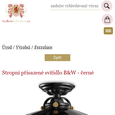
BydleniBohemian.cz
Úvod
/
Výrobci
/
Ferroluce
Zpět
Stropní přisazené svítidlo B&W - černé