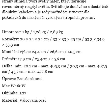
strany stínidla tvoří světlý nátěr, který zaručuje
rovnoměrný rozptyl světla. Svítidlo je dodáváno s dostatčně
dlouhým kabelem a je tedy možné jej situovat dle
požadavků do nízkých či vysokých stropních prostor.
Hmotnost: 1 kg / 1,28 kg / 2,89 kg
Rozměry: 28 × 24 × 24 cm / 33 × 33 × 25 cm / 53.3 × 34.9
× 53.3 cm
Montážní výška: 24,4 cm / 26,6 cm / 40,5 cm
Průměr: 17,9 cm / 25,4cm / 45,6 cm
Délka: min. 28,1 cm - max. 485,3 cm / 30,3 cm - max. 487,5
cm / 45,7 cm - max. 477,8 cm
Úprava: Broušená ocel
Max W: 60W
Objímka: E27
Materiál: Válcovaná ocel