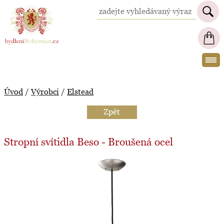
BydleniBohemian.cz
Úvod
/
Výrobci
/
Elstead
Zpět
Stropní svítidla Beso - Broušená ocel