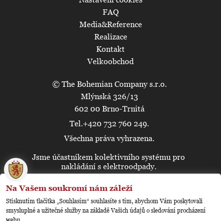
FAQ
Media&Reference
Realizace
Kontakt
Velkoobchod
© The Bohemian Company s.r.o.
Mlýnská 326/13
602 00 Brno-Trnitá
Tel.+420 732 760 249.
Všechna práva vyhrazena.
Jsme účastníkem kolektivního systému pro
🍪
nakládání s elektroodpady.
Na Vašem soukromí nám záleží
Stisknutím tlačítka „Souhlasím“ souhlasíte s tím, abychom Vám poskytovali
smysluplné a užitečné služby na základě Vašich údajů o sledování procházení
webu.