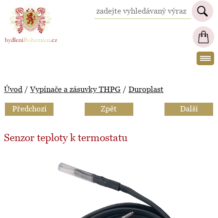
BydleniBohemian.cz
Úvod
/
Vypínače a zásuvky THPG
/
Duroplast
Předchozí
Zpět
Další
Senzor teploty k termostatu