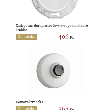
Zaslepovací duroplastovýový kryt podomítkové
krabice
406
Do košíku
Kč
Domovní zvonek III.
564
Do košíku
Kč