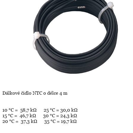
Dálkové čidlo NTC o délce 4 m
10 °C = 58,7 kΩ 25 °C = 30,0 kΩ
15 °C = 46,7 kΩ 30 °C = 24,3 kΩ
20 °C = 37,3 kΩ 35 °C = 19,7 kΩ