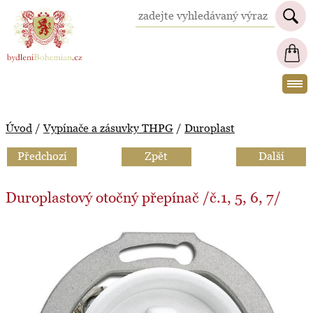
BydleniBohemian.cz
Úvod
/
Vypínače a zásuvky THPG
/
Duroplast
Předchozí
Zpět
Další
Duroplastový otočný přepínač /č.1, 5, 6, 7/