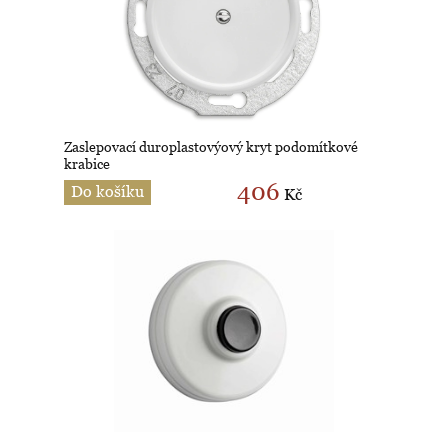
Zaslepovací duroplastovýový kryt podomítkové
krabice
406
Do košíku
Kč