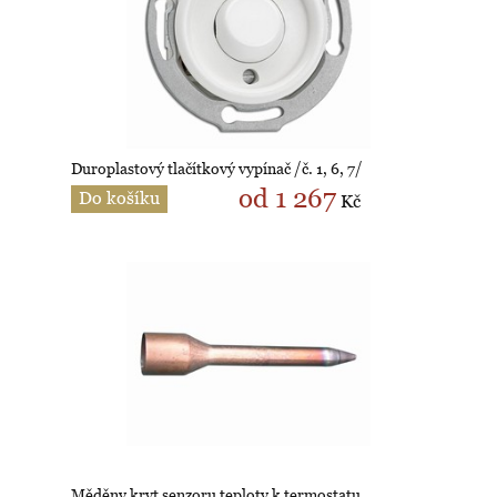
Duroplastový tlačítkový vypínač /č. 1, 6, 7/
od 1 267
Do košíku
Kč
Měděny kryt senzoru teploty k termostatu