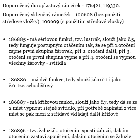
Doporučený duroplastový rámeček - 176421, 119330.
Doporučený skleněný rámeček - 100608 (bez použití
středové vložky), 100609 (s použitím středové vložky)
186885 - má sériovou funkci, tzv. lustrák, slouží jako č.5,
tedy funguje postupným otáčením tak, že se při 1.otočení
zapne první skupina žárovek, při 2. otočení další, při 3.
otočení se první skupina vypne a při 4. otočení se vypnou
všechny žárovky - svítidla
186886 - má dvě funkce, tedy slouží jako č.1 i jako
č.6 tzv. schodišťový
186887 - má křížovou funkci, slouží jako č.7, tedy dá se ze
2 míst vypnout stejné svítidlo, při potřebě zapínání z více
míst se pak mezi 2 střídavé vkládají další křížové
186896 - tzv. žaluziák, otočením spustí žaluzii, dalším
otočením zastaví spouštění, dalším otočením se žaluzie