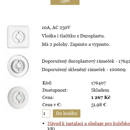
Zpět
10A, AC 250V
Vložka i tlačítko z Duroplastu.
Má 2 polohy. Zapnuto a vypnuto.
Doporučený duroplastový rámeček - 17642
Doporučený skleněný rámeček - 100609.
Kód:
176407
Dostupnost:
Skladem
Cena:
1 267
Kč
Cena v €:
51,98
€
Návod k instalaci a obsluze pro kolébk
kB)