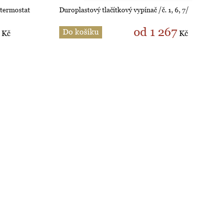
 termostat
Duroplastový tlačítkový vypínač /č. 1, 6, 7/
od 1 267
Do košíku
Kč
Kč