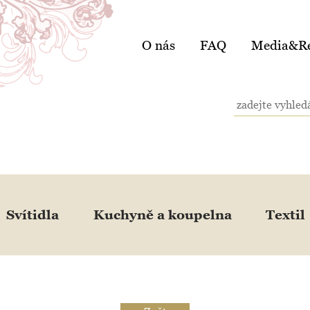
O nás
FAQ
Media&Re
Svítidla
Kuchyně a koupelna
Textil