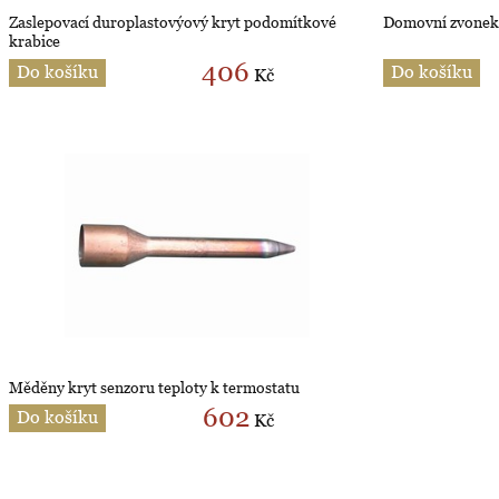
Zaslepovací duroplastovýový kryt podomítkové
Domovní zvonek 
krabice
406
Do košíku
Do košíku
Kč
Měděny kryt senzoru teploty k termostatu
602
Do košíku
Kč