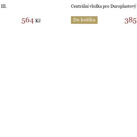
III.
Centrální vložka pro Duroplastový
564
385
Do košíku
Kč