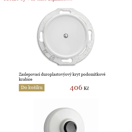
Zaslepovací duroplastovýový kryt podomítkové
krabice
406
Do košíku
Kč