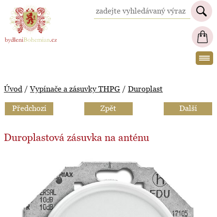
BydleniBohemian.cz
Úvod
/
Vypínače a zásuvky THPG
/
Duroplast
Předchozí
Zpět
Další
Duroplastová zásuvka na anténu