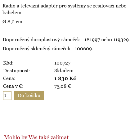
Radio a televizní adaptér pro systémy se zesilovači nebo
kabelem.
Ø 8,2 cm
Doporučený duroplastový rámeček - 181997 nebo 119329.
Doporučený skleněný rámeček - 100609.
Kód:
100727
Dostupnost:
Skladem
Cena:
1 830
Kč
Cena v €:
75,08
€
Mohlo by Vás také zajímat.....