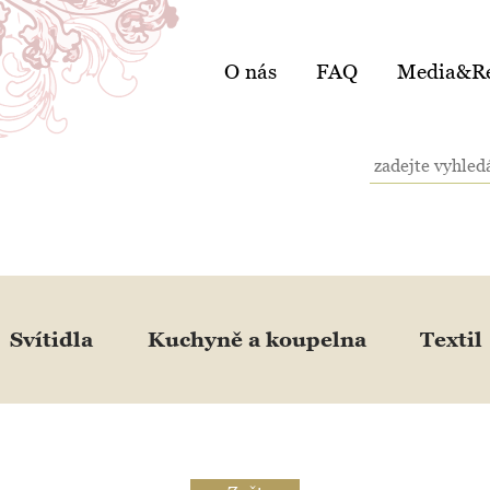
O nás
FAQ
Media&Re
Svítidla
Kuchyně a koupelna
Textil