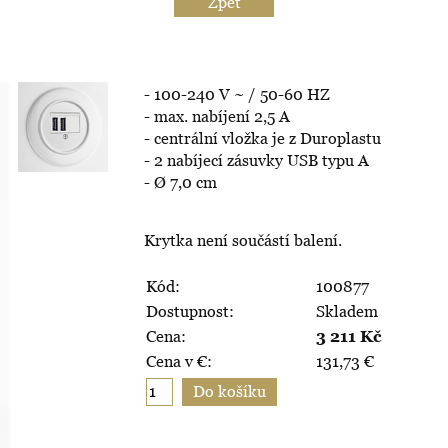
Zpět
- 100-240 V ~ / 50-60 HZ
- max. nabíjení 2,5 A
- centrální vložka je z Duroplastu
- 2 nabíjecí zásuvky USB typu A
- Ø 7,0 cm
Krytka není součástí balení.
Kód:
100877
Dostupnost:
Skladem
Cena:
3 211
Kč
Cena v €:
131,73
€