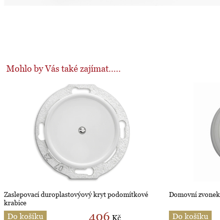
Mohlo by Vás také zajímat.....
Zaslepovací duroplastovýový kryt podomítkové
Domovní zvonek 
krabice
406
Do košíku
Do košíku
Kč