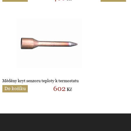
Měděny kryt senzoru teploty k termostatu
602
Do košíku
Kč