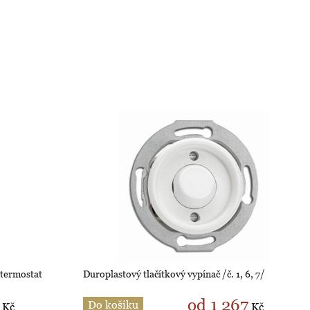
 termostat
Duroplastový tlačítkový vypínač /č. 1, 6, 7/
od 1 267
Do košíku
Kč
Kč