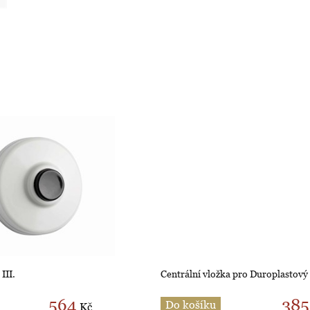
III.
Centrální vložka pro Duroplastový
564
385
Do košíku
Kč