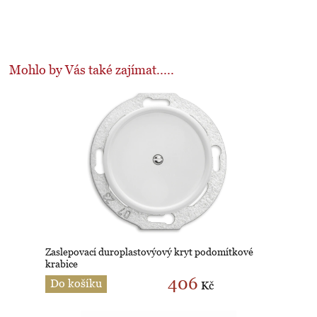
Mohlo by Vás také zajímat.....
Zaslepovací duroplastovýový kryt podomítkové
krabice
406
Do košíku
Kč