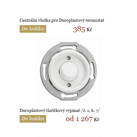
Centrální vložka pro Duroplastový termostat
385
Do košíku
Kč
Duroplastový tlačítkový vypínač /č. 1, 6, 7/
od 1 267
Do košíku
Kč