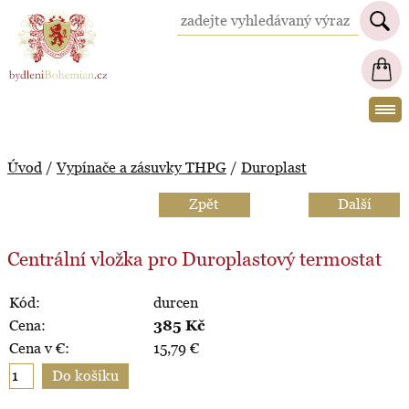
BydleniBohemian.cz
Úvod
/
Vypínače a zásuvky THPG
/
Duroplast
Zpět
Další
Centrální vložka pro Duroplastový termostat
Kód:
durcen
Cena:
385
Kč
Cena v €:
15,79
€