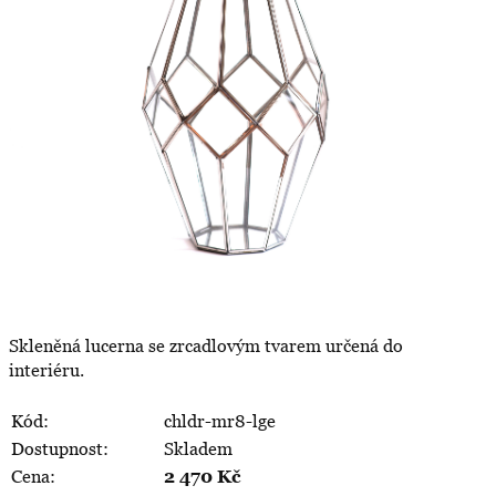
Skleněná lucerna se zrcadlovým tvarem určená do
interiéru.
Kód:
chldr-mr8-lge
Dostupnost:
Skladem
Cena:
2 470
Kč