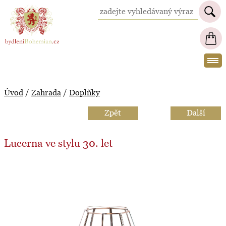
BydleniBohemian.cz
Úvod
/
Zahrada
/
Doplňky
Zpět
Další
Lucerna ve stylu 30. let