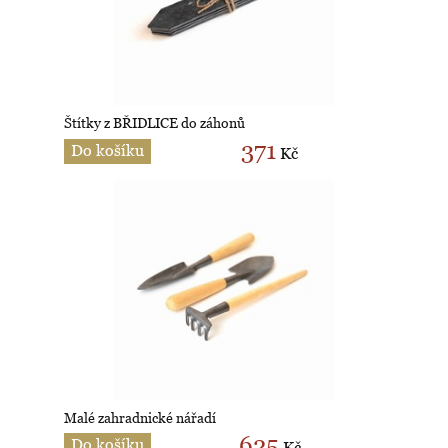
Štítky z BŘIDLICE do záhonů
371
Do košíku
Kč
Malé zahradnické nářadí
625
Do košíku
Kč