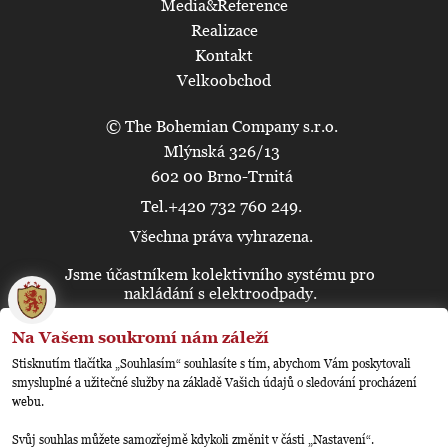
Media&Reference
Realizace
Kontakt
Velkoobchod
© The Bohemian Company s.r.o.
Mlýnská 326/13
602 00 Brno-Trnitá
Tel.+420 732 760 249.
Všechna práva vyhrazena.
Jsme účastníkem kolektivního systému pro
🍪
nakládání s elektroodpady.
Na Vašem soukromí nám záleží
Stisknutím tlačítka „Souhlasím“ souhlasíte s tím, abychom Vám poskytovali
smysluplné a užitečné služby na základě Vašich údajů o sledování procházení
webu.
Svůj souhlas můžete samozřejmě kdykoli změnit v části „Nastavení“.