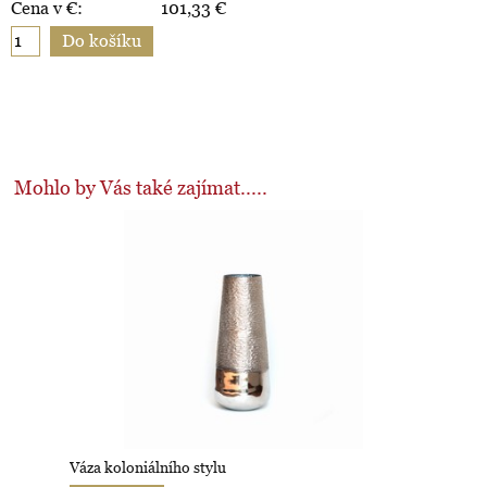
Cena v €:
101,33
€
Mohlo by Vás také zajímat.....
Váza koloniálního stylu