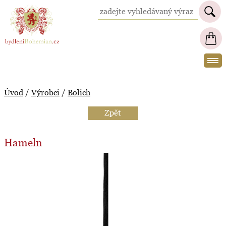
BydleniBohemian.cz
Úvod
/
Výrobci
/
Bolich
Zpět
Hameln