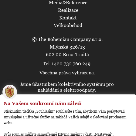
Media&Reference
Realizace
Kontakt
Velkoobchod
© The Bohemian Company s.r.o.
Mlýnská 326/13
602 00 Brno-Trnitá
Tel.+420 732 760 249.
Všechna práva vyhrazena.
Jsme účastníkem kolektivního systému pro
🍪
nakládání s elektroodpady.
Na Vašem soukromí nám záleží
Stisknutím tlačítka „Souhlasím“ souhlasíte s tím, abychom Vám poskytovali
smysluplné a užitečné služby na základě Vašich údajů o sledování procházení
webu.
Svůj souhlas můžete samozřejmě kdykoli změnit v části „Nastavení“.