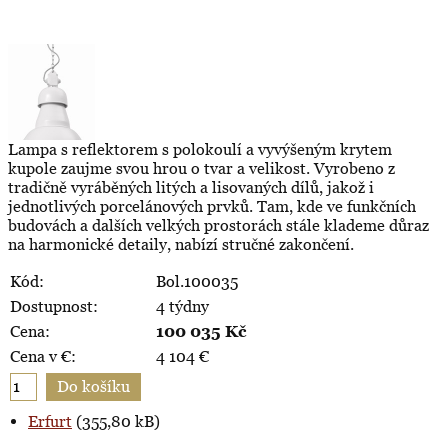
Lampa s reflektorem s polokoulí a vyvýšeným krytem
kupole zaujme svou hrou o tvar a velikost. Vyrobeno z
tradičně vyráběných litých a lisovaných dílů, jakož i
jednotlivých porcelánových prvků. Tam, kde ve funkčních
budovách a dalších velkých prostorách stále klademe důraz
na harmonické detaily, nabízí stručné zakončení.
Kód:
Bol.100035
Dostupnost:
4 týdny
Cena:
100 035
Kč
Cena v €:
4 104
€
Erfurt
(355,80 kB)