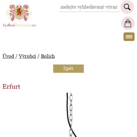
BydleniBohemian.cz
Úvod
/
Výrobci
/
Bolich
Zpět
Erfurt