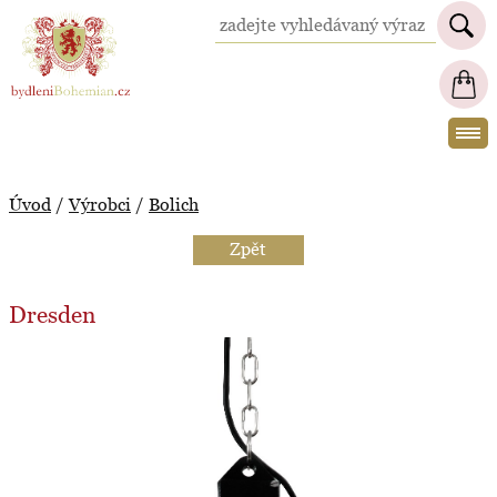
BydleniBohemian.cz
Úvod
/
Výrobci
/
Bolich
Zpět
Dresden