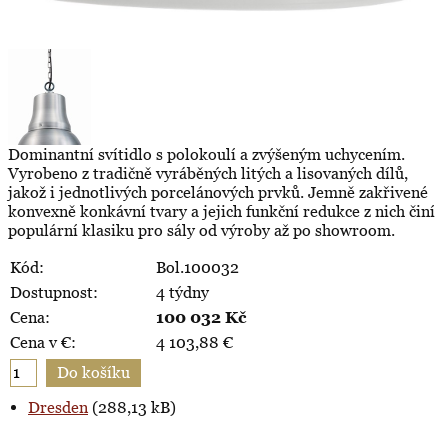
Dominantní svítidlo s polokoulí a zvýšeným uchycením.
Vyrobeno z tradičně vyráběných litých a lisovaných dílů,
jakož i jednotlivých porcelánových prvků. Jemně zakřivené
konvexně konkávní tvary a jejich funkční redukce z nich činí
populární klasiku pro sály od výroby až po showroom.
Kód:
Bol.100032
Dostupnost:
4 týdny
Cena:
100 032
Kč
Cena v €:
4 103,88
€
Dresden
(288,13 kB)