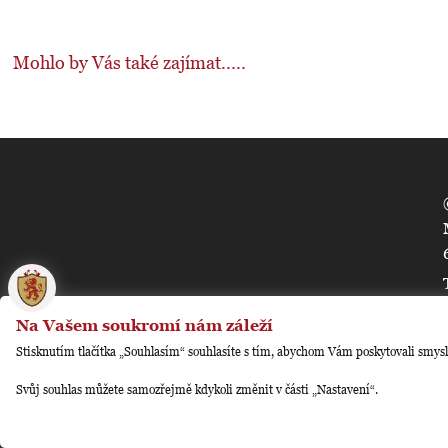
Mohlo by Vás také zajímat.....
🍪
Na Vašem soukromí nám záleží
Stisknutím tlačítka „Souhlasím“ souhlasíte s tím, abychom Vám poskytovali smysl
Svůj souhlas můžete samozřejmě kdykoli změnit v části „Nastavení“.