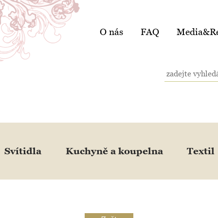
O nás
FAQ
Media&Re
Svítidla
Kuchyně a koupelna
Textil