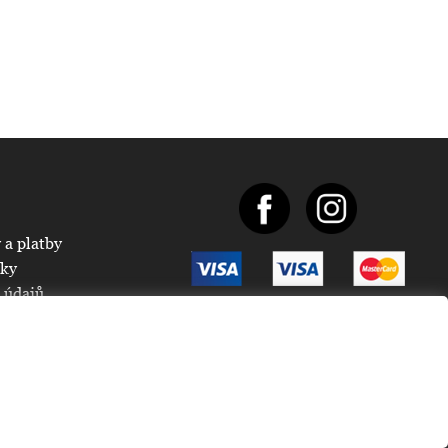
 a platby
nky
 údajů
Vytvořilo
Anawe
2008-2026
s
oodpady.