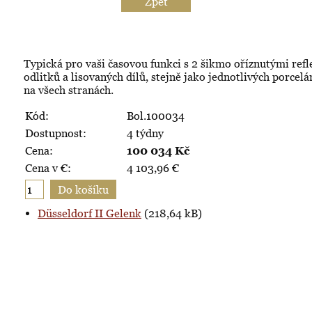
Zpět
Typická pro vaši časovou funkci s 2 šikmo oříznutými ref
odlitků a lisovaných dílů, stejně jako jednotlivých porcelá
na všech stranách.
Kód:
Bol.100034
Dostupnost:
4 týdny
Cena:
100 034
Kč
Cena v €:
4 103,96
€
Düsseldorf II Gelenk
(218,64 kB)