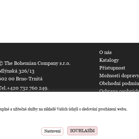
O nás
Katalogy
© The Bohemian Company s.r.o.
Přístupnost
Mlýnská 326/13
Možnosti dopravy
602 00 Brno-Trnitá
Obchodní podmí
Tel.+420 732 760 249.
Ochrana osobních
Všechna práva vyhrazena.
Mapa serveru
Nastavení cookie
uplné a užitečné služby na základě Vašich údajů o sledování procházení webu.
Jsme účastníkem kolektivního systému pro nakládání s elektr
SOUHLASÍM
Nastavení