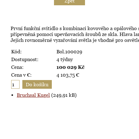
Zpět
První funkční svítidlo s kombinací kovového a opálového s
připevněná pomocí upevňovacích šroubů ze skla. Hlava la
Jejich rovnoměrné vyzařování světla je vhodné pro osvětl
Kód:
Bol.100029
Dostupnost:
4 týdny
Cena:
100 029
Kč
Cena v €:
4 103,75
€
Bruchsal Kugel
(249,91 kB)