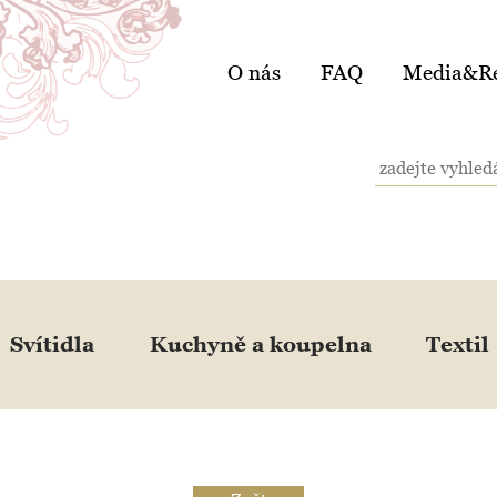
O nás
FAQ
Media&Re
Svítidla
Kuchyně a koupelna
Textil