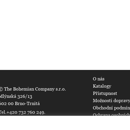
O nás
Katalogy
© The Bohemian Company s.r.o.
Přístupnost
Mlýnská 326/13
Možnosti dopravy
602 00 Brno-Trnitá
Obchodní podmí
Tel.+420 732 760 249.
Ochrana osobních
Všechna práva vyhrazena.
Mapa serveru
Nastavení cookie