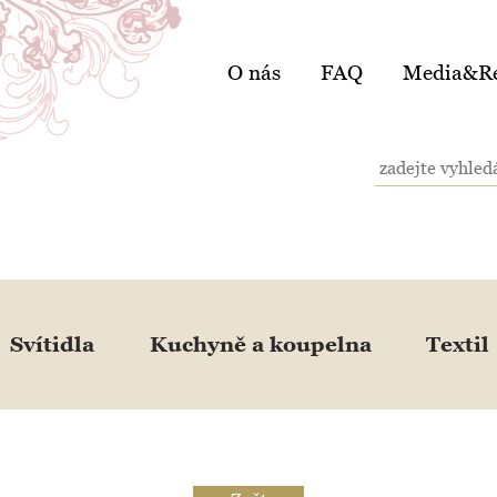
O nás
FAQ
Media&Re
Svítidla
Kuchyně a koupelna
Textil