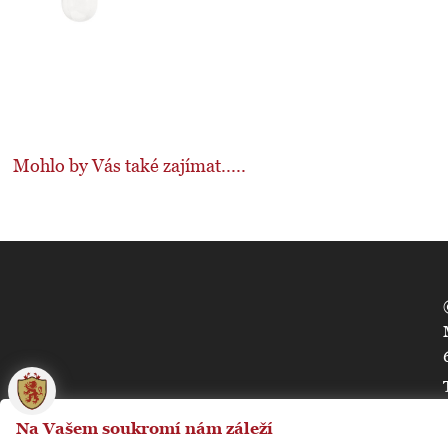
Mohlo by Vás také zajímat.....
🍪
Na Vašem soukromí nám záleží