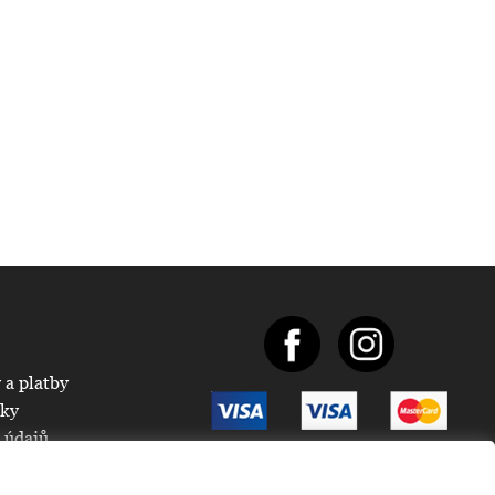
 a platby
nky
 údajů
Vytvořilo
Anawe
2008-2026
s