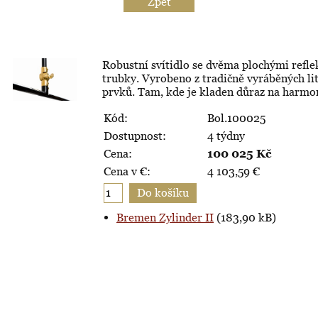
Zpět
Robustní svítidlo se dvěma plochými refle
trubky. Vyrobeno z tradičně vyráběných lit
prvků. Tam, kde je kladen důraz na harmoni
Kód:
Bol.100025
Dostupnost:
4 týdny
Cena:
100 025
Kč
Cena v €:
4 103,59
€
Bremen Zylinder II
(183,90 kB)