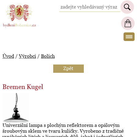
BydleniBohemian.cz
Úvod
/
Výrobci
/
Bolich
Zpět
Bremen Kugel
Univerzální lampa s plochým reflektorem a opálovým
šroubovým sklem ve tvaru kuličky. Vyrobeno z tradičně
vyráběných litých a lisovaných dílů, jakož i jednotlivých