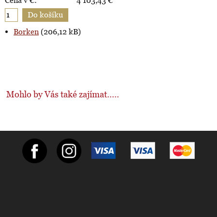
Cena v €:
4 103,43
€
Borken
(206,12 kB)
Mohlo by Vás také zajímat.....