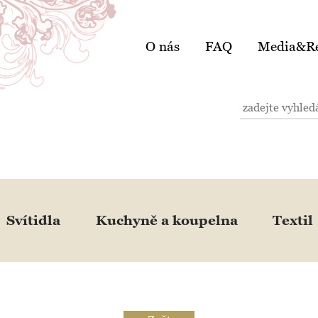
O nás
FAQ
Media&Re
Svítidla
Kuchyně a koupelna
Textil