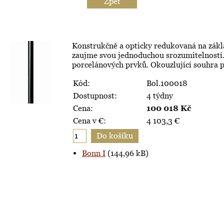
Zpět
Konstrukčně a opticky redukovaná na zák
zaujme svou jednoduchou srozumitelností. 
porcelánových prvků. Okouzlující souhra p
Kód:
Bol.100018
Dostupnost:
4 týdny
Cena:
100 018
Kč
Cena v €:
4 103,3
€
Bonn I
(144,96 kB)