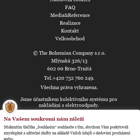
FAQ
Media&Reference
Realizace
Kontakt
Velkoobchod
© The Bohemian Company s.r.o.
Mlýnská 326/13
602 00 Brno-Trnitá
Tel.+420 732 760 249.
Všechna práva vyhrazena.
Jsme účastníkem kolektivního systému pro
🍪
nakládání s elektroodpady.
Na Vašem soukromí nám záleží
Stisknutím tlačítka „Souhlasím“ souhlasíte s tím, abychom Vám poskytovali
smysluplné a užitečné služby na základě Vašich údajů o sledování procházení
webu.