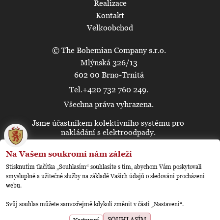
Realizace
Kontakt
Velkoobchod
© The Bohemian Company s.r.o.
Mlýnská 326/13
602 00 Brno-Trnitá
Tel.+420 732 760 249.
Všechna práva vyhrazena.
Jsme účastníkem kolektivního systému pro
🍪
nakládání s elektroodpady.
Na Vašem soukromí nám záleží
Stisknutím tlačítka „Souhlasím“ souhlasíte s tím, abychom Vám poskytovali
smysluplné a užitečné služby na základě Vašich údajů o sledování procházení
webu.
Svůj souhlas můžete samozřejmě kdykoli změnit v části „Nastavení“.
Vytvořilo
Anawe
2008-2026
SOUHLASÍM