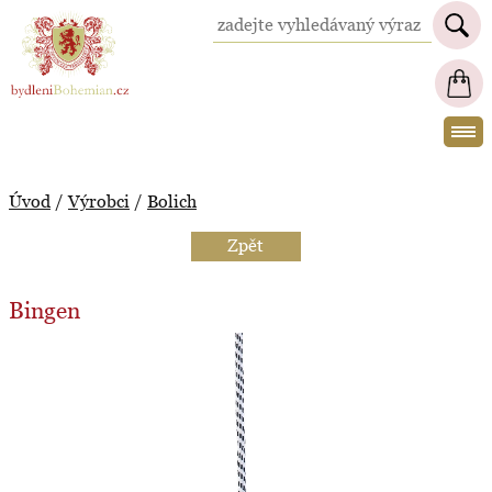
BydleniBohemian.cz
Úvod
/
Výrobci
/
Bolich
Zpět
Bingen