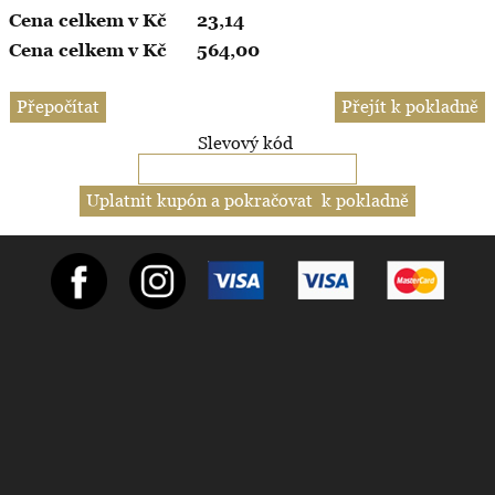
23,14
564,00
Slevový kód