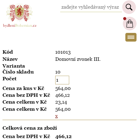
BydleniBohemian.cz
101013
Domovní zvonek III.
10
564,00
466,12
23,14
564,00
x
Celková cena za zboží
466,12