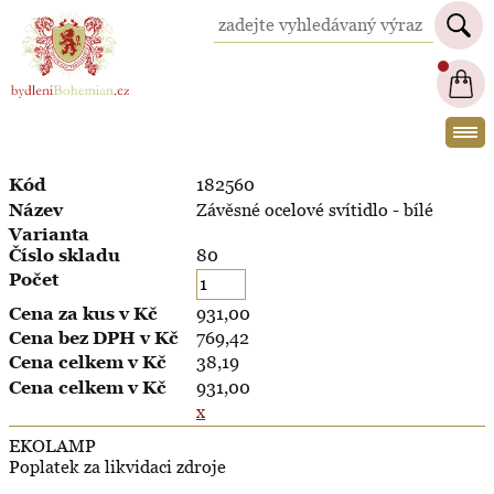
BydleniBohemian.cz
182560
Závěsné ocelové svítidlo - bílé
80
931,00
769,42
38,19
931,00
x
EKOLAMP
Poplatek za likvidaci zdroje