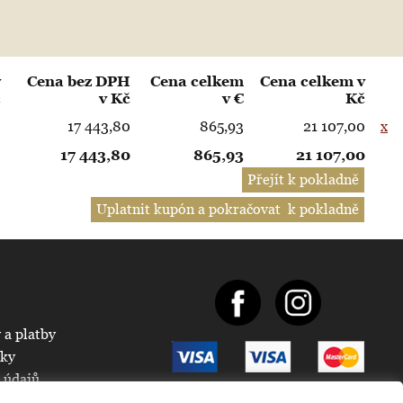
v
Cena bez DPH
Cena celkem
Cena celkem v
č
v Kč
v €
Kč
0
17 443,80
865,93
21 107,00
x
17 443,80
865,93
21 107,00
 a platby
nky
 údajů