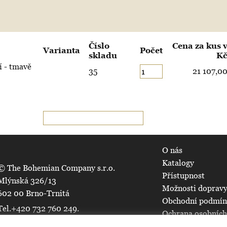
Číslo
Cena za kus 
Varianta
Počet
skladu
K
í - tmavě
35
21 107,0
O nás
Katalogy
© The Bohemian Company s.r.o.
Přístupnost
Mlýnská 326/13
Možnosti dopravy
602 00 Brno-Trnitá
Obchodní podmí
Tel.+420 732 760 249.
Ochrana osobních
Všechna práva vyhrazena.
Mapa serveru