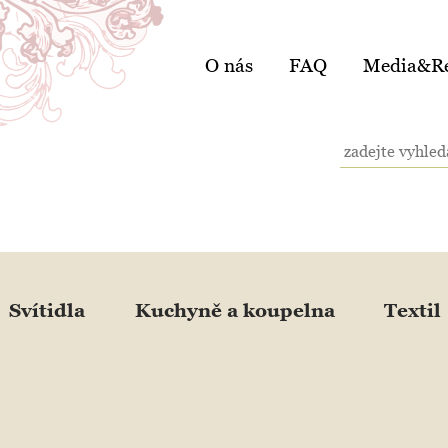
O nás
FAQ
Media&Re
Svítidla
Kuchyně a koupelna
Textil