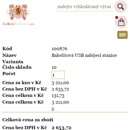
BydleniBohemian.cz
100876
Bakelitová USB nabíjecí stanice
10
3 211,00
2 653,72
131,73
3 211,00
x
Celková cena za zboží
2 653,72