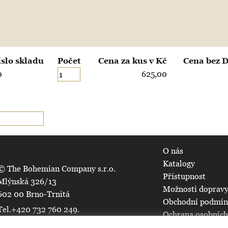
íslo skladu
Počet
Cena za kus v Kč
Cena bez 
0
625,00
O nás
Katalogy
© The Bohemian Company s.r.o.
Přístupnost
Mlýnská 326/13
Možnosti dopravy
602 00 Brno-Trnitá
Obchodní podmí
Tel.+420 732 760 249.
Ochrana osobních
Všechna práva vyhrazena.
Mapa serveru