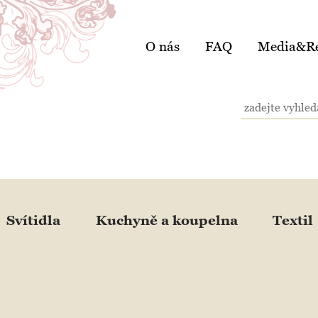
O nás
FAQ
Media&Re
Svítidla
Kuchyně a koupelna
Textil