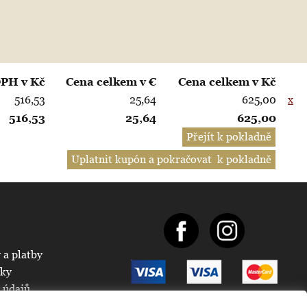
DPH v Kč
Cena celkem v €
Cena celkem v Kč
516,53
25,64
625,00
x
516,53
25,64
625,00
 a platby
nky
 údajů