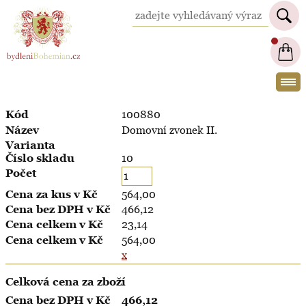
BydleniBohemian.cz
100880
Domovní zvonek II.
10
564,00
466,12
23,14
564,00
x
Celková cena za zboží
466,12