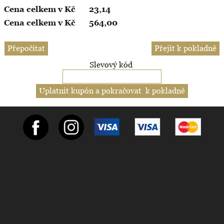
23,14
564,00
Slevový kód