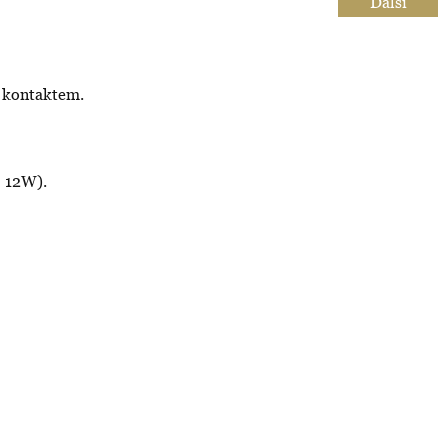
Další
m kontaktem.
/ 12W).