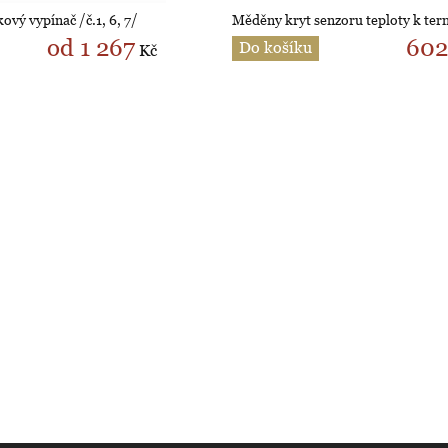
kový vypínač /č.1, 6, 7/
Měděny kryt senzoru teploty k ter
od 1 267
602
Do košíku
Kč