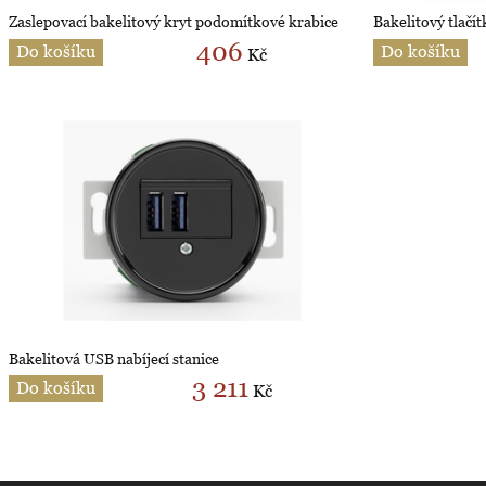
Zaslepovací bakelitový kryt podomítkové krabice
Bakelitový tlačít
406
Do košíku
Do košíku
Kč
Bakelitová USB nabíjecí stanice
3 211
Do košíku
Kč