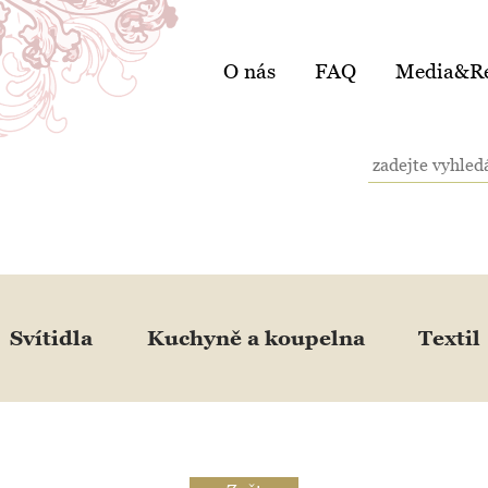
O nás
FAQ
Media&Re
Svítidla
Kuchyně a koupelna
Textil