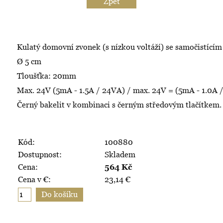
Zpět
Kulatý domovní zvonek (s nízkou voltáží) se samočistící
Ø 5 cm
Tloušťka: 20mm
Max. 24V (5mA - 1.5A / 24VA) / max. 24V = (5mA - 1.0A 
Černý bakelit v kombinaci s černým středovým tlačítkem.
Kód:
100880
Dostupnost:
Skladem
Cena:
564
Kč
Cena v €:
23,14
€