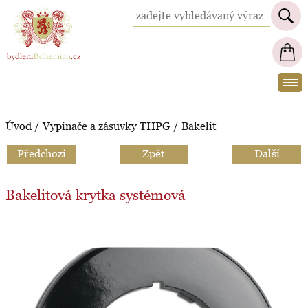
BydleniBohemian.cz
Úvod
/
Vypínače a zásuvky THPG
/
Bakelit
Předchozí
Zpět
Další
Bakelitová krytka systémová