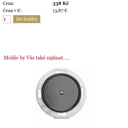
Cena:
338
Kč
Cena v €:
13,87
€
Mohlo by Vás také zajímat.....