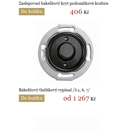
Zaslepovací bakelitový kryt podomítkové krabice
406
Do košíku
Kč
Bakelitový tlačítkový vypínač /č.1, 6, 7/
od 1 267
Do košíku
Kč