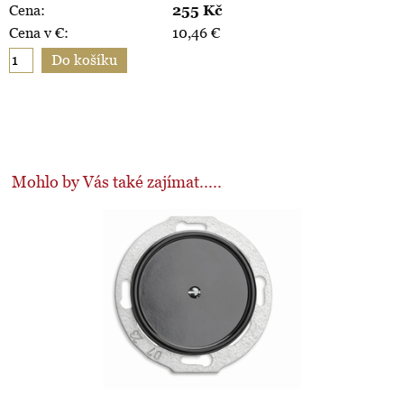
Cena:
255
Kč
Cena v €:
10,46
€
Mohlo by Vás také zajímat.....