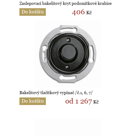
Zaslepovací bakelitový kryt podomítkové krabice
406
Do košíku
Kč
Bakelitový tlačítkový vypínač /č.1, 6, 7/
od 1 267
Do košíku
Kč