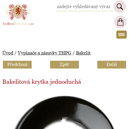
BydleniBohemian.cz
Úvod
/
Vypínače a zásuvky THPG
/
Bakelit
Předchozí
Zpět
Další
Bakelitová krytka jednoduchá