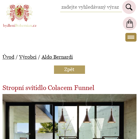
BydleniBohemian.cz
Úvod
/
Výrobci
/
Aldo Bernardi
Zpět
Stropní svítidlo Colacem Funnel