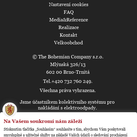
Nastavení cookies
FAQ
Media&Reference
Realizace
Kontakt
Velkoobchod
© The Bohemian Company s.r.o.
Mlýnská 326/13
602 00 Brno-Trnitá
Tel.+420 732 760 249.
Všechna práva vyhrazena.
Jsme účastníkem kolektivního systému pro
🍪
nakládání s elektroodpady.
Na Vašem soukromí nám záleží
Stisknutím tlačítka „Souhlasím“ souhlasíte s tím, abychom Vám poskytovali
smysluplné a užitečné služby na základě Vašich údajů o sledování procházení