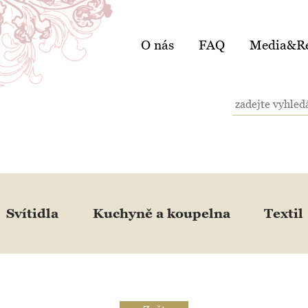
O nás
FAQ
Media&Re
Svítidla
Kuchyně a koupelna
Textil