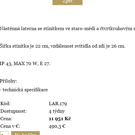
Zpět
Nástěnná laterna se stínítkem ve staro-mědi a čtvrtkruhovým
Šířka stínítka je 22 cm, vzdálenost svítidla od zdi je 26 cm.
IP 43, MAX 70 W, E 27.
Přílohy:
- technická specifikace
Kód:
LAR.179
Dostupnost:
4 týdny
Cena:
11 951
Kč
Cena v €:
490,3
€